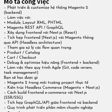
Mô tả công việc
– Phát triển & customize hệ thống Magento 2
(backend)
– Làm việc với:
• Module, Layout XML, PHTML
• Magento REST API / GraphQL
– Xây dựng frontend với Next.js (React)
– Tích hợp frontend (Next.js) với Magento thông
qua API (Headless architecture)
– Tham gia xử lý các flow quan trọng:
• Product / Catalog
• Cart / Checkout
• Debug & optimize hiệu năng (frontend + backend)
• Làm việc theo quy trình Agile (Git, code review,
task management)
Bạn sẽ học được gì:
– Magento 2 trong môi trường project thực tế
– Kiến trúc Headless Commerce (Magento + Next.js)
– Cách build frontend e-commerce với Next.js
(SSR/SSG)
– Tích hợp GraphQL/API giữa frontend và backend
– Quy trình phát triển phần mềm chuyên nghiệp