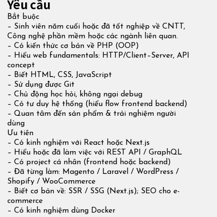
Yêu cầu
Bắt buộc
– Sinh viên năm cuối hoặc đã tốt nghiệp về CNTT,
Công nghệ phần mềm hoặc các ngành liên quan.
– Có kiến thức cơ bản về PHP (OOP)
– Hiểu web fundamentals: HTTP/Client–Server, API
concept
– Biết HTML, CSS, JavaScript
– Sử dụng được Git
– Chủ động học hỏi, không ngại debug
– Có tư duy hệ thống (hiểu flow frontend backend)
– Quan tâm đến sản phẩm & trải nghiệm người
dùng
Ưu tiên
– Có kinh nghiệm với React hoặc Next.js
– Hiểu hoặc đã làm việc với REST API / GraphQL
– Có project cá nhân (frontend hoặc backend)
– Đã từng làm: Magento / Laravel / WordPress /
Shopify / WooCommerce
– Biết cơ bản về: SSR / SSG (Next.js); SEO cho e-
commerce
– Có kinh nghiệm dùng Docker