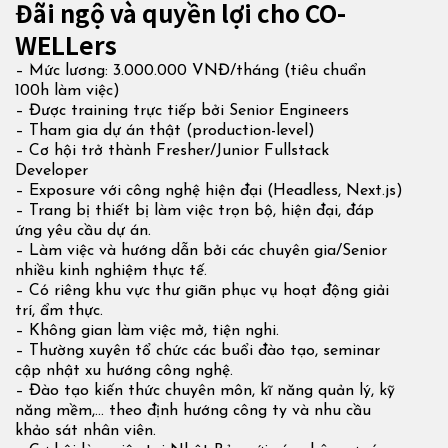
Đãi ngộ và quyền lợi cho CO-
WELLers
– Mức lương: 3.000.000 VNĐ/tháng (tiêu chuẩn
100h làm việc)
– Được training trực tiếp bởi Senior Engineers
– Tham gia dự án thật (production-level)
– Cơ hội trở thành Fresher/Junior Fullstack
Developer
– Exposure với công nghệ hiện đại (Headless, Next.js)
– Trang bị thiết bị làm việc trọn bộ, hiện đại, đáp
ứng yêu cầu dự án.
– Làm việc và hướng dẫn bởi các chuyên gia/Senior
nhiều kinh nghiệm thực tế.
– Có riêng khu vực thư giãn phục vụ hoạt động giải
trí, ẩm thực.
– Không gian làm việc mở, tiện nghi.
– Thường xuyên tổ chức các buổi đào tạo, seminar
cập nhật xu hướng công nghệ.
– Đào tạo kiến thức chuyên môn, kĩ năng quản lý, kỹ
năng mềm,… theo định hướng công ty và nhu cầu
khảo sát nhân viên.