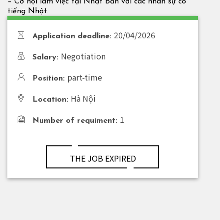
– Cơ hội làm việc tại Nhật Bản với các nhân sự có
tiếng Nhật.
20/04/2026
Application deadline:
Negotiation
Salary:
part-time
Position:
Hà Nội
Location:
1
Number of requiment:
THE JOB EXPIRED