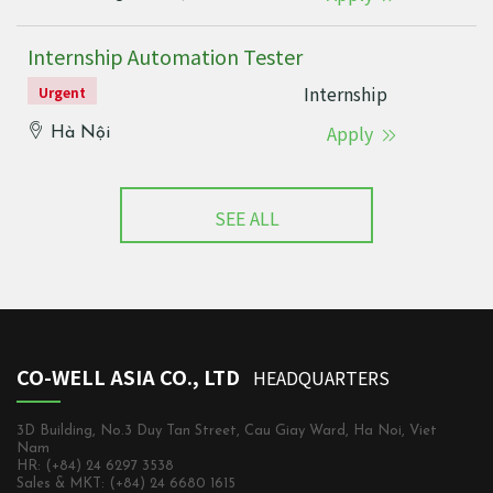
Internship Automation Tester
Internship
Urgent
Apply
Hà Nội
SEE ALL
CO-WELL ASIA CO., LTD
HEADQUARTERS
3D Building, No.3 Duy Tan Street, Cau Giay Ward, Ha Noi, Viet
Nam
HR: (+84) 24 6297 3538
Sales & MKT: (+84) 24 6680 1615