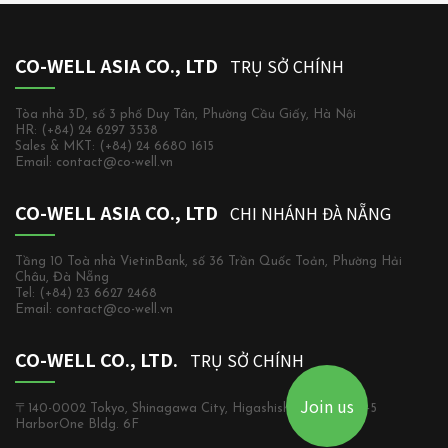
CO-WELL ASIA CO., LTD
TRỤ SỞ CHÍNH
Tòa nhà 3D, số 3 phố Duy Tân, Phường Cầu Giấy, Hà Nội
HR: (+84) 24 6297 3538
Sales & MKT: (+84) 24 6680 1615
Email: contact@co-well.vn
CO-WELL ASIA CO., LTD
CHI NHÁNH ĐÀ NẴNG
Tầng 10 Toà nhà VietinBank, số 36 Trần Quốc Toản, Phường Hải
Châu, Đà Nẵng
Tel: (+84) 23 6627 2468
Email: contact@co-well.vn
CO-WELL CO., LTD.
TRỤ SỞ CHÍNH
Join us
〒140-0002 Tokyo, Shinagawa City, Higashishinagawa, 2-5-5
HarborOne Bldg. 6F