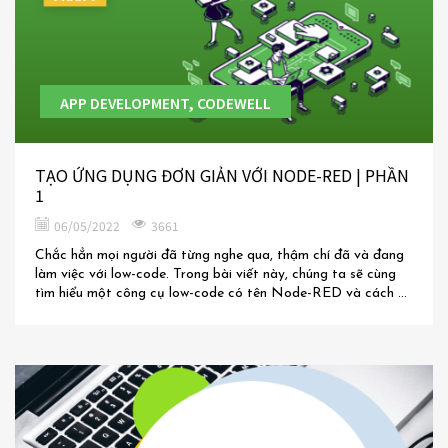
APP DEVELOPMENT, CODEWELL
TẠO ỨNG DỤNG ĐƠN GIẢN VỚI NODE-RED | PHẦN
1
06/05/2022
3661
Chắc hẳn mọi người đã từng nghe qua, thậm chí đã và đang
làm việc với low-code. Trong bài viết này, chúng ta sẽ cùng
tìm hiểu một công cụ low-code có tên Node-RED và cách ...