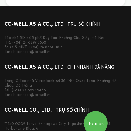
CO-WELL ASIA CO., LTD
TRỤ SỞ CHÍNH
Tòa nhà 3D, số 3 phố Duy Tân, Phường Cầu Giấy, Hà Nội
HR: (+84) 24 6297 3538
Sales & MKT: (+84) 24 6680 1615
Email: contact@co-well.vn
CO-WELL ASIA CO., LTD
CHI NHÁNH ĐÀ NẴNG
Tầng 10 Toà nhà VietinBank, số 36 Trần Quốc Toản, Phường Hải
Châu, Đà Nẵng
Tel: (+84) 23 6627 2468
Email: contact@co-well.vn
CO-WELL CO., LTD.
TRỤ SỞ CHÍNH
Join us
〒140-0002 Tokyo, Shinagawa City, Higashishinagawa, 2-5-5
HarborOne Bldg. 6F