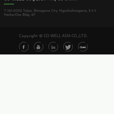
〒140-0002 Tokyo, Shinagawa City, Higashishinagawa, 2-5-5
HarborOne Bldg. 6F
CO-WELL ASIA CO.,LTD.
Copyright ©