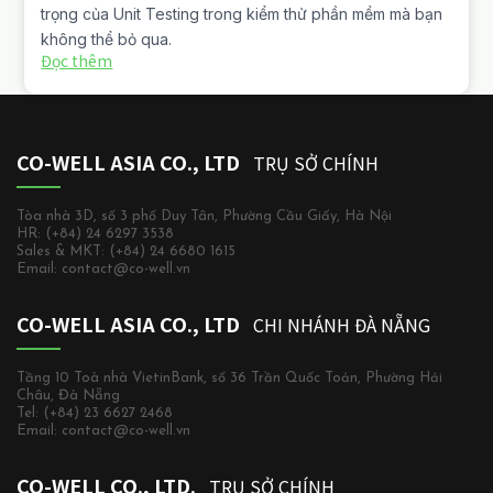
trọng của Unit Testing trong kiểm thử phần mềm mà bạn
không thể bỏ qua.
Đọc thêm
CO-WELL ASIA CO., LTD
TRỤ SỞ CHÍNH
Tòa nhà 3D, số 3 phố Duy Tân, Phường Cầu Giấy, Hà Nội
HR: (+84) 24 6297 3538
Sales & MKT: (+84) 24 6680 1615
Email: contact@co-well.vn
CO-WELL ASIA CO., LTD
CHI NHÁNH ĐÀ NẴNG
Tầng 10 Toà nhà VietinBank, số 36 Trần Quốc Toản, Phường Hải
Châu, Đà Nẵng
Tel: (+84) 23 6627 2468
Email: contact@co-well.vn
CO-WELL CO., LTD.
TRỤ SỞ CHÍNH