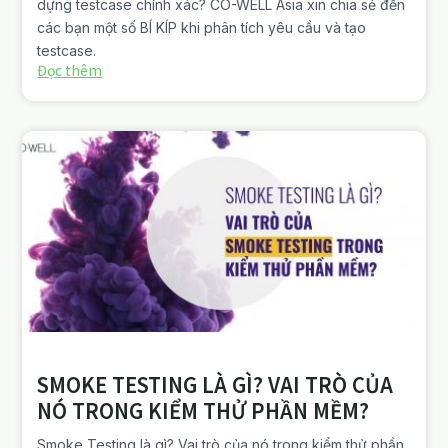
dựng testcase chính xác? CO-WELL Asia xin chia sẻ đến
các bạn một số BÍ KÍP khi phân tích yêu cầu và tạo
testcase.
Đọc thêm
SMOKE TESTING LÀ GÌ? VAI TRÒ CỦA
NÓ TRONG KIỂM THỬ PHẦN MỀM?
Smoke Testing là gì? Vai trò của nó trong kiểm thử phần