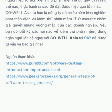
người hiểu rõ hơn kiểm thử phần mềm là gì, quy trình như
thế nào, thực hành ra sao để đạt được hiệu quả tốt nhất.
CO-WELL Asia tự hào là công ty có nhiều năm kinh nghiệm
phát triển dịch vụ kiểm thử phần mềm IT Outsource nhằm
giải quyết những vướng mắc của các doanh nghiệp. Nếu
bạn có bất kỳ câu hỏi nào về kiểm thử phần mềm, đừng
ĐÂY
ngần ngại liên hệ ngay với
CO-WELL Asia
tại
để được
tư vấn và báo giá nhé!
Nguồn tham khảo:
https://www.guru99.com/software-testing-
introduction-importance.html
https://www.geeksforgeeks.org/general-steps-of-
software-testing-process/