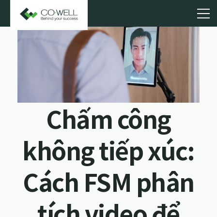
Chấm công
không tiếp xúc:
Cách FSM phân
tích video để