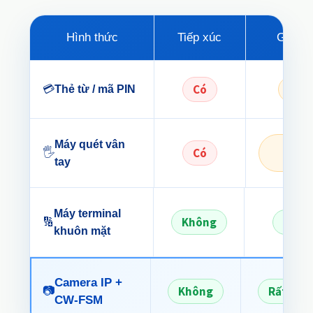
Hình thức
Tiếp xúc
Gian l
Có
Cao
💳
Thẻ từ / mã PIN
Máy quét vân
Trun
Có
🖐️
bình
tay
Máy terminal
Không
Thấp
🔢
khuôn mặt
Camera IP +
Không
Rất thấ
📷
CW-FSM