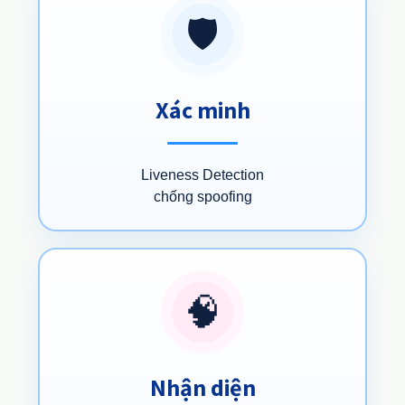
🛡️
Xác minh
Liveness Detection
chống spoofing
🧠
Nhận diện