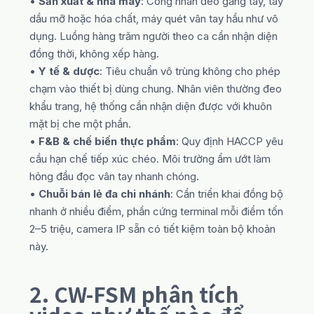
•
Sản xuất & nhà máy
: Công nhân đeo găng tay, tay
dầu mỡ hoặc hóa chất, máy quét vân tay hầu như vô
dụng. Luồng hàng trăm người theo ca cần nhận diện
đồng thời, không xếp hàng.
•
Y tế & dược
: Tiêu chuẩn vô trùng không cho phép
chạm vào thiết bị dùng chung. Nhân viên thường đeo
khẩu trang, hệ thống cần nhận diện được với khuôn
mặt bị che một phần.
•
F&B & chế biến thực phẩm
: Quy định HACCP yêu
cầu hạn chế tiếp xúc chéo. Môi trường ẩm ướt làm
hỏng đầu đọc vân tay nhanh chóng.
•
Chuỗi bán lẻ đa chi nhánh
: Cần triển khai đồng bộ
nhanh ở nhiều điểm, phần cứng terminal mỗi điểm tốn
2–5 triệu, camera IP sẵn có tiết kiệm toàn bộ khoản
này.
2. CW-FSM phân tích