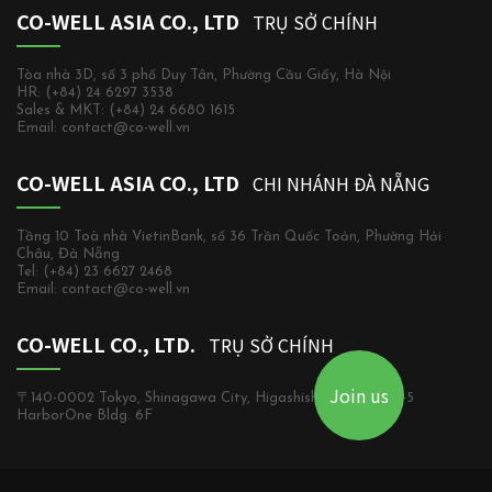
CO-WELL ASIA CO., LTD
TRỤ SỞ CHÍNH
Tòa nhà 3D, số 3 phố Duy Tân, Phường Cầu Giấy, Hà Nội
HR: (+84) 24 6297 3538
Sales & MKT: (+84) 24 6680 1615
Email: contact@co-well.vn
CO-WELL ASIA CO., LTD
CHI NHÁNH ĐÀ NẴNG
Tầng 10 Toà nhà VietinBank, số 36 Trần Quốc Toản, Phường Hải
Châu, Đà Nẵng
Tel: (+84) 23 6627 2468
Email: contact@co-well.vn
CO-WELL CO., LTD.
TRỤ SỞ CHÍNH
Join us
〒140-0002 Tokyo, Shinagawa City, Higashishinagawa, 2-5-5
HarborOne Bldg. 6F