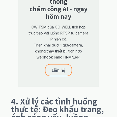
thống
chấm công AI - ngay
hôm nay
CW-FSM của CO-WELL tích hợp
trực tiếp với luồng RTSP từ camera
IP hiện có.
Triển khai dưới 1 giờ/camera,
không thay thiết bị, tích hợp
webhook sang HRM/ERP.
Liên hệ
4. Xử lý các tình huống
thực tế: Đeo khẩu trang,
ánh sáng yếu, luồng