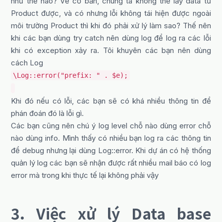
như thế nào? Về cơ bản, chúng ta không thể lấy data từ
Product được, và có nhưng lỗi không tái hiện được ngoài
môi trường Product thì khi đó phải xử lý làm sao? Thế nên
khi các bạn dùng try catch nên dùng log để log ra các lỗi
khi có exception xảy ra. Tôi khuyên các bạn nên dùng
cách Log
\Log::error("prefix: " . $e);
Khi đó nếu có lỗi, các bạn sẽ có khá nhiều thông tin để
phán đoán đó là lỗi gì.
Các bạn cũng nên chú ý log level chỗ nào dùng error chỗ
nào dùng info. Mình thấy có nhiều bạn log ra các thông tin
để debug nhưng lại dùng Log::error. Khi dự án có hệ thống
quản lý log các bạn sẽ nhận được rất nhiều mail báo có log
error mà trong khi thực tế lại không phải vậy
3. Việc xử lý Data base