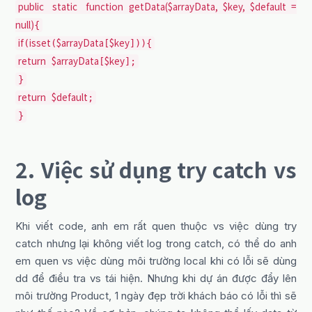
public
static
function
getData
(
$arrayData
,
$key
,
$default
=
null
)
{
if
isset
$arrayData
$key
(
(
[
])){
return
$arrayData
$key
[
];
}
return
$default
;
}
2. Việc sử dụng try catch vs
log
Khi viết code, anh em rất quen thuộc vs việc dùng try
catch nhưng lại không viết log trong catch, có thể do anh
em quen vs việc dùng môi trường local khi có lỗi sẽ dùng
dd để điều tra vs tái hiện. Nhưng khi dự án được đẩy lên
môi trường Product, 1 ngày đẹp trời khách báo có lỗi thì sẽ