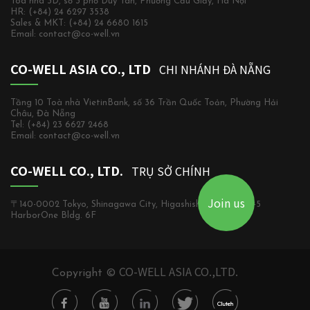
Tòa nhà 3D, số 3 phố Duy Tân, Phường Cầu Giấy, Hà Nội
HR: (+84) 24 6297 3538
Sales & MKT: (+84) 24 6680 1615
Email: contact@co-well.vn
CO-WELL ASIA CO., LTD
CHI NHÁNH ĐÀ NẴNG
Tầng 10 Toà nhà VietinBank, số 36 Trần Quốc Toản, Phường Hải
Châu, Đà Nẵng
Tel: (+84) 23 6627 2468
Email: contact@co-well.vn
CO-WELL CO., LTD.
TRỤ SỞ CHÍNH
Join us
〒140-0002 Tokyo, Shinagawa City, Higashishinagawa, 2-5-5
HarborOne Bldg. 6F
CO-WELL ASIA CO.,LTD.
Copyright ©