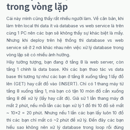
trong vòng lặp
Cái này mình cũng thấy rất nhiều người làm. Về căn bản, khi
làm trên local thì data ít và database vs web service là trên
cùng 1 PC nên các bạn sẽ không thấy sự khác biệt là mấy.
Nhưng khi deploy trên hệ thống thì database vs web
service sẽ ở 2 nơi khác nhau nên việc xử lý database trong
vòng lặp sẽ có nhiều ảnh hưởng.
Hãy tưởng tượng, bạn đang ở tầng 8 là web server, còn
tầng 1 chính là data base. Khi các bạn thao tác vs data
base thì tương tự như các bạn ở tầng 8 xuống tầng 1 lấy đồ
lên (GET) hay cất đồ vào (INSERT). Chỉ có 1 thang máy từ
tầng 8 xuống tầng 1, mà bạn có tận 10 món đồ cần xuống
tầng 8 để xử lý (lấy hay cất đi). Giả sử 1 lần thang máy đi
mất 2 phút, nếu mỗi lần các bạn xử lý 1 đồ thì 10 đồ sẽ mất
~ 10×2 = 20 phút. Nhưng nếu 1 lần các bạn lấy luôn 10 đồ
thì các bạn chỉ mất có ~2 phút để xử lý. Đến đây các bạn
hiểu sao không nên xử lý database trong loop rồi đúng