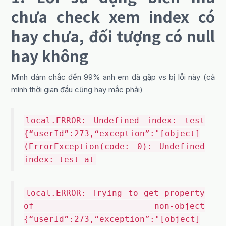
chưa check xem index có
hay chưa, đối tượng có null
hay không
Mình dám chắc đến 99% anh em đã gặp vs bị lỗi này (cả
mình thời gian đầu cũng hay mắc phải)
local.ERROR: Undefined index: test
{“userId”:273,“exception”:"[object]
(ErrorException(code: 0): Undefined
index: test at
local.ERROR: Trying to get property
of non-object
{“userId”:273,“exception”:"[object]