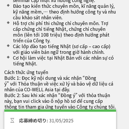
seminar cập nhật xu hướng công nghệ.
Đào tạo kiến thức chuyên môn, kĩ năng quản lý,
kỹ năng mềm,… theo định hướng công ty và nhu
cầu khảo sát nhân viên.
Hỗ trợ chi phí thi chứng chỉ chuyên môn. Trợ
cấp chứng chỉ tiếng Nhật, chứng chỉ chuyên
môn (lên tới 108 triệu) theo định hướng phát
triển của Công ty.
Các lớp đào tạo tiếng Nhật (sơ cấp – cao cấp)
với giáo viên bản ngữ trong giờ hành chính.
Cơ hội làm việc tại Nhật Bản với các nhân sự có
tiếng Nhật.
Cách thức ứng tuyển
Bước 1: Đọc kỹ nội dung và xác nhận “Đồng
ý” với Thỏa thuận về việc xử lý và bảo vệ dữ liệu cá
nhân của CO-WELL Asia tại đây.
Bước 2: Sau khi xác nhận “Đồng ý” với thỏa thuận
này, bạn vui click vào ô nộp hồ sơ để cung cấp
thông tin tham gia ứng tuyển vào Công ty chúng tôi.
応募締め切り:
31/05/2025