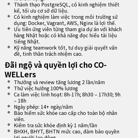
Thành thạo PostgreSQL, có kinh nghiệm thiết
kế, tối ưu cơ sở dữ liệu.
Có kinh nghiệm làm việc trong môi trường sử
dụng: Docker, Vagrant, AWS, Nginx là lợi thế.
Ưu tiên ứng viên từng tham gia dự án với khách
hàng Nhật hoặc có khả năng đọc hiểu tài liệu
tiếng Nhật.
Kỹ năng teamwork tốt, tư duy giải quyết vấn
đề, tinh thần trách nhiệm cao.
Đãi ngộ và quyền lợi cho CO-
WELLers
Thưởng và review tăng lương 2 lần/năm
Thử việc hưởng 100% lương
Ca làm việc linh hoạt: 8h-17h; 8h30 – 17h30; 9h
– 18h
Ngày phép: 14+ ngày/năm
Bảo hiểm sức khỏe cao cấp cho toàn bộ nhân
viên.
Kiểm tra sức khỏe định kỳ 1 năm/lần
BHXH, BHYT, BHTN mức cao, đảm bảo quyền
lợi người lao động.