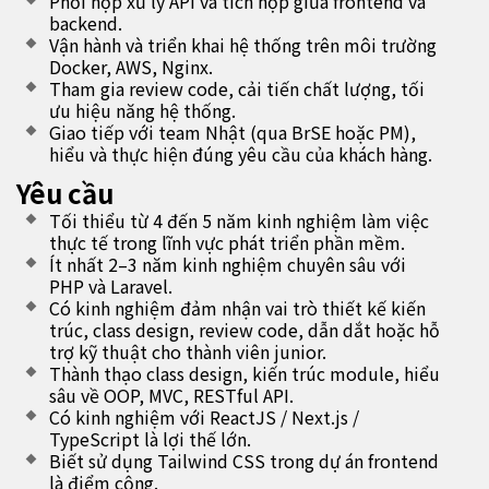
Phối hợp xử lý API và tích hợp giữa frontend và
backend.
Vận hành và triển khai hệ thống trên môi trường
Docker, AWS, Nginx.
Tham gia review code, cải tiến chất lượng, tối
ưu hiệu năng hệ thống.
Giao tiếp với team Nhật (qua BrSE hoặc PM),
hiểu và thực hiện đúng yêu cầu của khách hàng.
Yêu cầu
Tối thiểu từ 4 đến 5 năm kinh nghiệm làm việc
thực tế trong lĩnh vực phát triển phần mềm.
Ít nhất 2–3 năm kinh nghiệm chuyên sâu với
PHP và Laravel.
Có kinh nghiệm đảm nhận vai trò thiết kế kiến
trúc, class design, review code, dẫn dắt hoặc hỗ
trợ kỹ thuật cho thành viên junior.
Thành thạo class design, kiến trúc module, hiểu
sâu về OOP, MVC, RESTful API.
Có kinh nghiệm với ReactJS / Next.js /
TypeScript là lợi thế lớn.
Biết sử dụng Tailwind CSS trong dự án frontend
là điểm cộng.