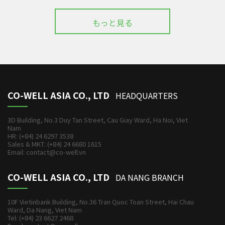
もっと見る
CO-WELL ASIA CO., LTD
HEADQUARTERS
3D Building, No.3 Duy Tan Street, Cau Giay Ward, Ha Noi, Viet
Nam
HR: (+84) 24 6297 3538
Sales & MKT: (+84) 24 6680 1615
Email: contact@co-well.vn
CO-WELL ASIA CO., LTD
DA NANG BRANCH
10F Vietinbank Building, No.36 Tran Quoc Toan Street, Hai Chau
Ward, Da Nang, Viet Nam
Tel: (+84) 23 6627 2468