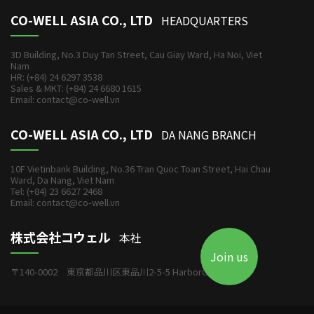
CO-WELL ASIA CO., LTD
HEADQUARTERS
3D Building, No.3 Duy Tan Street, Cau Giay Ward, Ha Noi, Viet
Nam
HR: (+84) 24 6297 3538
Sales & MKT: (+84) 24 6680 1615
Email: contact@co-well.vn
CO-WELL ASIA CO., LTD
DA NANG BRANCH
10F Vietinbank Building, No.36 Tran Quoc Toan Street, Hai Chau
Ward, Da Nang, Viet Nam
Tel: (+84) 23 6627 2468
Email: contact@co-well.vn
株式会社コウェル
本社
Join us
〒140-0002 東京都品川区東品川2-5-5 HarborOneビル6F