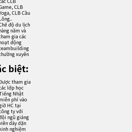
các CLB
Game, CLB
Yoga, CLB Cầu
Lông..
Chế độ du lịch
hàng năm và
tham gia các
hoạt động
teambuilding
thường xuyên
c biệt:
Được tham gia
các lớp học
Tiếng Nhật
miễn phí vào
giờ HC tại
công ty với
đội ngũ giảng
viên dày dặn
kinh nghiệm