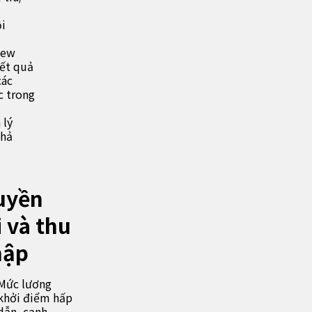
ội
iew
kết quả
các
c trong
 lý
khả
uyền
i và thu
hập
Mức lương
khởi điểm hấp
dẫn, cạnh