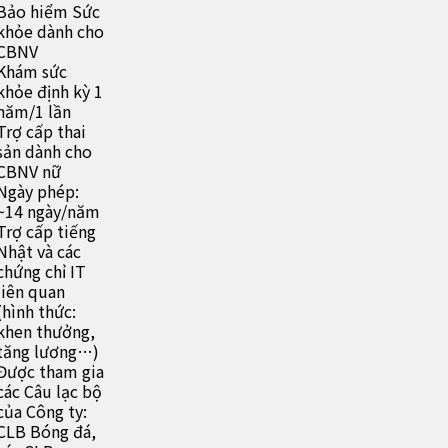
Bảo hiểm Sức
khỏe dành cho
CBNV
Khám sức
khỏe định kỳ 1
năm/1 lần
Trợ cấp thai
sản dành cho
CBNV nữ
Ngày phép:
~14 ngày/năm
Trợ cấp tiếng
Nhật và các
chứng chỉ IT
liên quan
(hình thức:
khen thưởng,
tăng lương…)
Được tham gia
các Câu lạc bộ
của Công ty:
CLB Bóng đá,