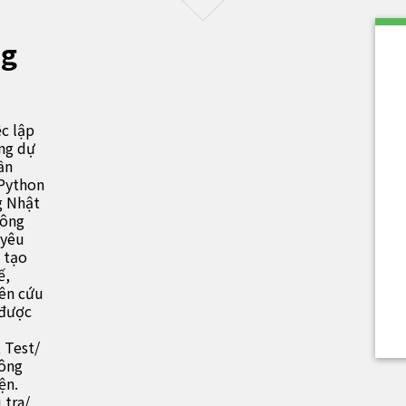
ng
c lập
ong dự
ần
Python
g Nhật
công
 yêu
, tạo
ế,
iên cứu
 được
 Test/
công
ện.
 tra/