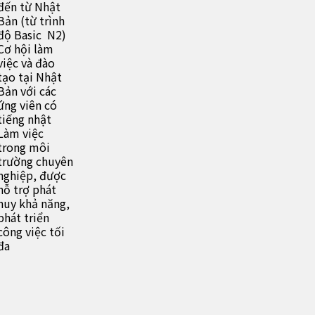
đến từ Nhật
Bản (từ trình
độ Basic N2)
Cơ hội làm
việc và đào
tạo tại Nhật
Bản với các
ứng viên có
tiếng nhật
Làm việc
trong môi
trường chuyên
nghiệp, được
hỗ trợ phát
huy khả năng,
phát triển
công việc tối
đa