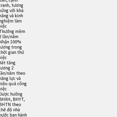
tranh, tương
xứng với khả
năng và kinh
nghiệm làm
việc
Thưởng mềm
2 lần/năm
Nhận 100%
lương trong
thời gian thử
việc
Xét tăng
lương 2
lần/năm theo
năng lực và
hiệu quả công
việc
Được hưởng
BHXH, BHYT,
BHTN theo
chế độ nhà
nước ban hành