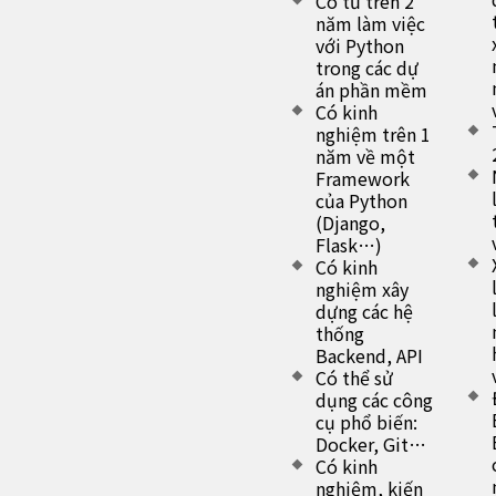
Có từ trên 2
năm làm việc
với Python
trong các dự
án phần mềm
Có kinh
nghiệm trên 1
năm về một
Framework
của Python
(Django,
Flask…)
Có kinh
nghiệm xây
dựng các hệ
thống
Backend, API
Có thể sử
dụng các công
cụ phổ biến:
Docker, Git…
Có kinh
nghiệm, kiến