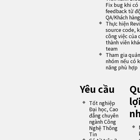
Fix bug khi có
feedback từ đ
QA/Khách hàng
Thực hiện Rev
source code, 
công việc của 
thành viên khá
team
Tham gia quản
nhóm nếu có 
năng phù hợp
Yêu cầu
Q
lợ
Tốt nghiệp
Đại học, Cao
n
đẳng chuyên
ngành Công
Nghệ Thông
Tin