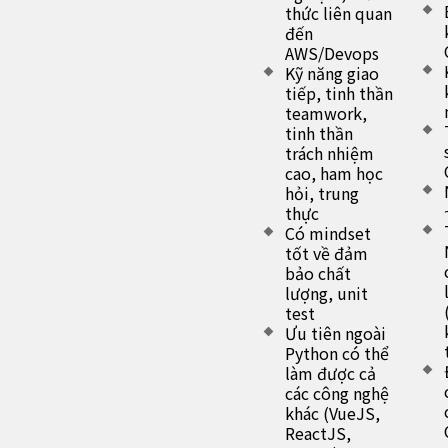
thức liên quan
đến
AWS/Devops
Kỹ năng giao
tiếp, tinh thần
teamwork,
tinh thần
trách nhiệm
cao, ham học
hỏi, trung
thực
Có mindset
tốt về đảm
bảo chất
lượng, unit
test
Ưu tiên ngoài
Python có thể
làm được cả
các công nghệ
khác (VueJS,
ReactJS,