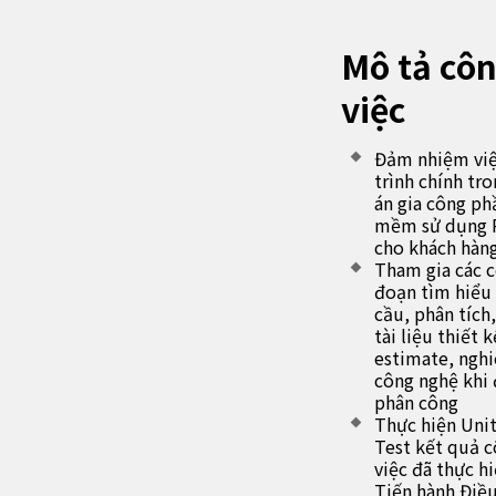
Mô tả cô
việc
Đảm nhiệm việ
trình chính tr
án gia công ph
mềm sử dụng 
cho khách hàn
Tham gia các 
đoạn tìm hiểu
cầu, phân tích
tài liệu thiết k
estimate, ngh
công nghệ khi
phân công
Thực hiện Unit
Test kết quả 
việc đã thực hi
Tiến hành Điều