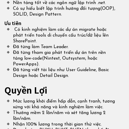
Nền tảng tốt về các ngôn ngữ lập trình .net.
Có sự hiểu biết lập trình hướng đối tượng(OOP),
SOLID, Design Pattern.
Ưu tiên
Có kinh nghiệm làm các dự án migrate hoặc
phát triển tools di chuyển cấu trúc/dữ liệu lên
SharePoint.
Đã từng làm Team Leader.
Đã từng tham gia phát triển dự án trên nền
tảng low-code(Nintext, Outsystem, hoặc
PowerApps).
Đã từng viết tài liệu như User Guideline, Basic
Design hoặc Detail Design.
Quyền Lợi
Mức lương khởi điểm hấp dẫn, cạnh tranh, tương
xứng với khả năng và kinh nghiệm làm việc.
Thưởng mềm 2 lần/năm và xét tăng lương 2
lần/năm.
Nhận 100% lương trong thời gian thử việc.