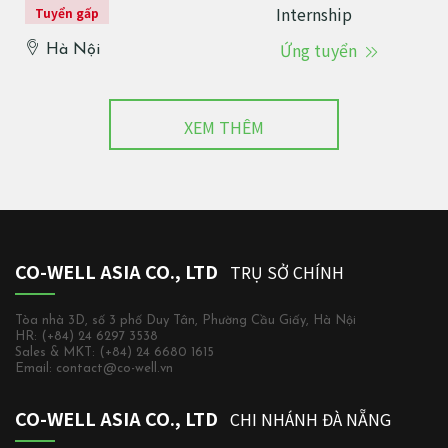
Internship
Tuyển gấp
Ứng tuyển
Hà Nội
XEM THÊM
CO-WELL ASIA CO., LTD
TRỤ SỞ CHÍNH
Tòa nhà 3D, số 3 phố Duy Tân, Phường Cầu Giấy, Hà Nội
HR: (+84) 24 6297 3538
Sales & MKT: (+84) 24 6680 1615
Email: contact@co-well.vn
CO-WELL ASIA CO., LTD
CHI NHÁNH ĐÀ NẴNG