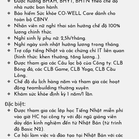
Được hưởng BHXH, BHYT, BHTN theo chế độ
nhà nước ban hành.
Bảo hiểm Sức khỏe CO-WELL Care dành cho
toàn bộ CBNV.
Nhân viên nữ nghỉ thai sản hưởng chế độ 100%
lương chính thức.
Nghỉ sinh lý phụ nữ: 2,5h/tháng.
Nghỉ ngày sinh nhật hưởng lương trong tháng.
Trợ cấp tiếng Nhật và các chứng chỉ IT liên quan
(hình thức: khen thưởng, tăng lương…).
Được tham gia các Câu lạc bộ của Công ty: CLB
Bóng đá, các CLB Game, CLB Yoga, CLB Cầu
Lông..
Chế độ du lịch hàng năm và tham gia các hoạt
động teambuilding thường xuyên.
Khám sức khỏe định kỳ 1 năm/1 lần.
Đặc biệt:
Được tham gia các lớp học Tiếng Nhật miễn phí
vào giờ HC tại công ty với đội ngũ giảng viên
dày dặn kinh nghiệm đến từ Nhật Bản (từ trình
độ Basic N2).
Cơ hội làm việc và đào tạo tại Nhật Bản với các