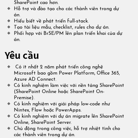
SharePoint cao hơn.
Hỗ trợ và đào tạo cho các thành viên trong dự
án.
Hiểu biết về phát triển full-stack.
Tạo tài liệu mẫu, checklist, rules cho dự án.
Phối hợp với BrSE/PM lên plan triển khai của dự
án.
Yêu cầu
Có ít nhất 2 năm phát triển công nghệ
Microsoft bao gồm Power Platform, Office 365,
Azure AD Connect.
Có kinh nghiệm làm việc với nền tảng SharePoint
(SharePoint Online hoặc SharePoint On-
Premise).
Có kinh nghiệm với giải pháp low-code như
Nintex, Flow hoặc PowerApps.
Có kinh nghiệm với dự án migrate lên SharePoint
Online, SharePoint Server.
Chủ động trong công việc, hỗ trợ nhiệt tình cho
các thành viên trong dự án.