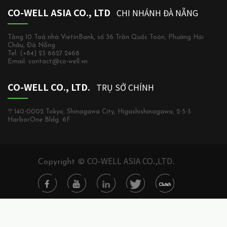
CO-WELL ASIA CO., LTD
CHI NHÁNH ĐÀ NẴNG
Tầng 10 Toà nhà VietinBank, số 36 Trần Quốc Toản, Phường Hải
Châu, Đà Nẵng
Tel: (+84) 23 6627 2468
Email: contact@co-well.vn
CO-WELL CO., LTD.
TRỤ SỞ CHÍNH
〒140-0002 Tokyo, Shinagawa City, Higashishinagawa, 2-5-5
HarborOne Bldg. 6F
CO-WELL ASIA CO.,LTD.
Copyright ©