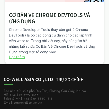
CƠ BẢN VỀ CHROME DEVTOOLS VÀ
ỨNG DỤNG
Chrome Developer Tools (hay còn gọi là Chrome
DevTools) là bộ các công cụ dành cho các lập trình
viên website. Trong bài viết này, hãy cùng tìm hiểu
những kiến thức Cơ Bản Về Chrome DevTools và Ứng
Dụng trong một số công việc.
Đọc thêm
CO-WELL ASIA CO., LTD
TRỤ SỞ CHÍNH
Tòa nhà 3D, số 3 phố Duy Tân, Phường Cầu Giấy, Hà Nội
HR: (+84) 24 6297 3538
Sales & MKT: (+84) 24 6680 1615
Email: contact@co-well.vn