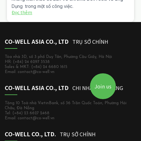
Dụng trong một số công việc.
Đọc thêm
CO-WELL ASIA CO., LTD
TRỤ SỞ CHÍNH
Tòa nhà 3D, số 3 phố Duy Tân, Phường Cầu Giấy, Hà Nội
HR: (+84) 24 6297 3538
Sales & MKT: (+84) 24 6680 1615
Email: contact@co-well.vn
Join us
CO-WELL ASIA CO., LTD
CHI NHÁNH ĐÀ NẴNG
Tầng 10 Toà nhà VietinBank, số 36 Trần Quốc Toản, Phường Hải
Châu, Đà Nẵng
Tel: (+84) 23 6627 2468
Email: contact@co-well.vn
CO-WELL CO., LTD.
TRỤ SỞ CHÍNH