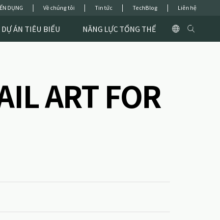
ỂN DỤNG
Về chúng tôi
Tin tức
TechBlog
Liên hệ
DỰ ÁN TIÊU BIỂU
NĂNG LỰC TỔNG THỂ
NAIL ART FOR