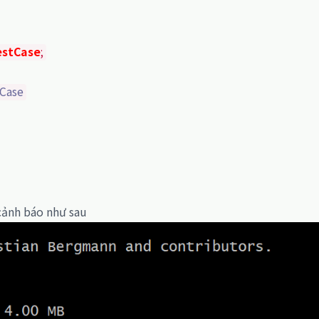
estCase
;
Case
cảnh báo như sau