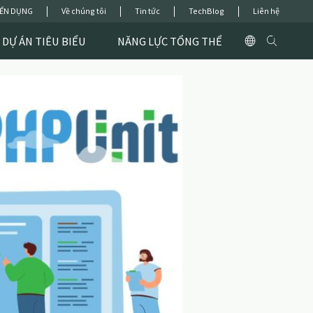
ỂN DỤNG
Về chúng tôi
Tin tức
TechBlog
Liên hệ
DỰ ÁN TIÊU BIỂU
NĂNG LỰC TỔNG THỂ