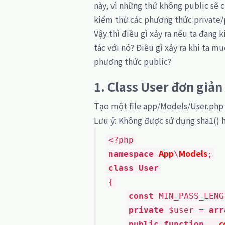
này, vì những thứ không public sẽ c
kiểm thử các phương thức private/
Vậy thì điều gì xảy ra nếu ta đang
tác với nó? Điều gì xảy ra khi ta 
phương thức public?
1. Class User đơn giản
Tạo một file app/Models/User.php
Lưu ý: Không được sử dụng sha1()
<?php
App
Models
namespace
\
;
class User
{
const
MIN_PASS_LENG
private
$user =
arr
__c
public function