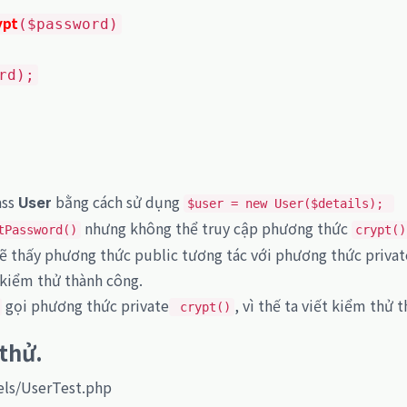
ypt
($password)
rd);
ass
bằng cách sử dụng
User
$user = new User($details);
nhưng không thể truy cập phương thức
tPassword()
crypt()
sẽ thấy phương thức public tương tác với phương thức privat
 kiểm thử thành công.
gọi phương thức private
, vì thế ta viết kiểm thử
crypt()
thử.
els/UserTest.php