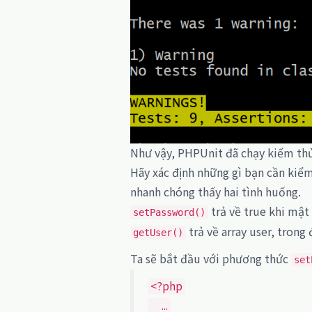
Như vậy, PHPUnit đã chạy kiểm thử
Hãy xác định những gì bạn cần kiểm
nhanh chóng thấy hai tình huống.
trả về true khi mật
setPassword()
trả về array user, tron
getUser()
Ta sẽ bắt đầu với phương thức
set
<?php
...