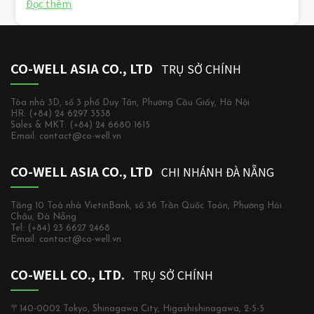
Đọc thêm
CO-WELL ASIA CO., LTD
TRỤ SỞ CHÍNH
Tòa nhà 3D, số 3 phố Duy Tân, Phường Cầu Giấy, Hà Nội
HR: (+84) 24 6297 3538
Sales & MKT: (+84) 24 6680 1615
Email: contact@co-well.vn
CO-WELL ASIA CO., LTD
CHI NHÁNH ĐÀ NẴNG
Tầng 10 Toà nhà VietinBank, số 36 Trần Quốc Toản, Phường Hải
Châu, Đà Nẵng
Tel: (+84) 23 6627 2468
Email: contact@co-well.vn
CO-WELL CO., LTD.
TRỤ SỞ CHÍNH
〒140-0002 Tokyo, Shinagawa City, Higashishinagawa, 2-5-5