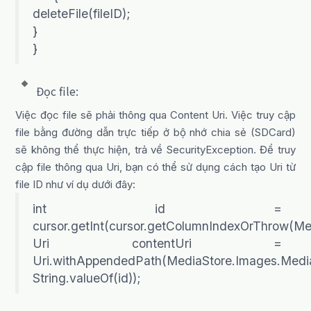
deleteFile(fileID);
}
}
Đọc file:
Việc đọc file sẽ phải thông qua Content Uri. Việc truy cập
file bằng đường dẫn trực tiếp ở bộ nhớ chia sẻ (SDCard)
sẽ không thể thực hiện, trả về SecurityException. Để truy
cập file thông qua Uri, bạn có thể sử dụng cách tạo Uri từ
file ID như ví dụ dưới đây:
int id =
cursor.getInt(cursor.getColumnIndexOrThrow(Me
Uri contentUri =
Uri.withAppendedPath(MediaStore.Images.Me
String.valueOf(id));