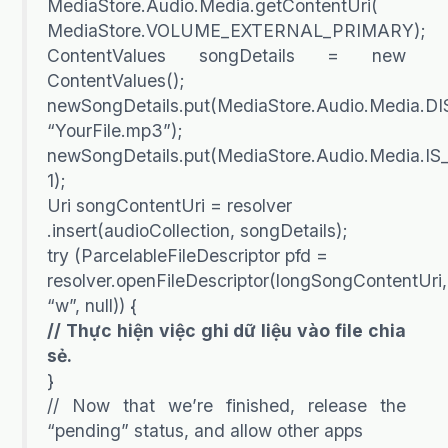
MediaStore.Audio.Media.getContentUri(
MediaStore.VOLUME_EXTERNAL_PRIMARY);
ContentValues songDetails = new
ContentValues();
newSongDetails.put(MediaStore.Audio.Media.
“YourFile.mp3”);
newSongDetails.put(MediaStore.Audio.Media.I
1);
Uri songContentUri = resolver
.insert(audioCollection, songDetails);
try (ParcelableFileDescriptor pfd =
resolver.openFileDescriptor(longSongContentUri,
“w”, null)) {
// Thực hiện việc ghi dữ liệu vào file chia
sẻ.
}
// Now that we’re finished, release the
“pending” status, and allow other apps