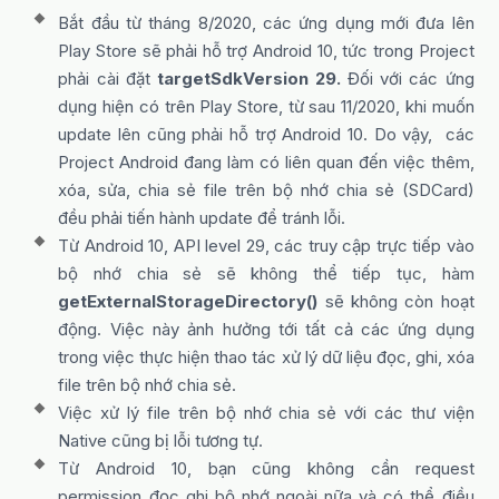
Bắt đầu từ tháng 8/2020, các ứng dụng mới đưa lên
Play Store sẽ phải hỗ trợ Android 10, tức trong Project
phải cài đặt
targetSdkVersion 29.
Đối với các ứng
dụng hiện có trên Play Store, từ sau 11/2020, khi muốn
update lên cũng phải hỗ trợ Android 10. Do vậy, các
Project Android đang làm có liên quan đến việc thêm,
xóa, sửa, chia sẻ file trên bộ nhớ chia sẻ (SDCard)
đều phải tiến hành update để tránh lỗi.
Từ Android 10, API level 29, các truy cập trực tiếp vào
bộ nhớ chia sẻ sẽ không thể tiếp tục, hàm
getExternalStorageDirectory()
sẽ không còn hoạt
động. Việc này ảnh hưởng tới tất cả các ứng dụng
trong việc thực hiện thao tác xử lý dữ liệu đọc, ghi, xóa
file trên bộ nhớ chia sẻ.
Việc xử lý file trên bộ nhớ chia sẻ với các thư viện
Native cũng bị lỗi tương tự.
Từ Android 10, bạn cũng không cần request
permission đọc ghi bộ nhớ ngoài nữa và có thể điều