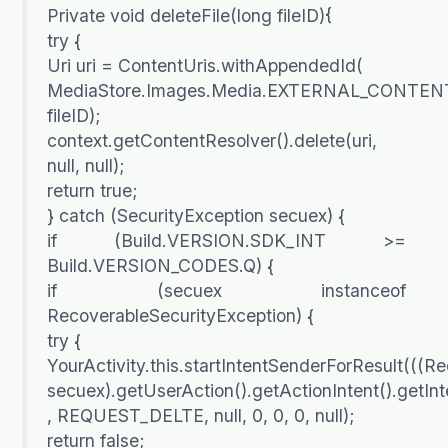
Private void deleteFile(long fileID){
try {
Uri uri = ContentUris.withAppendedId(
MediaStore.Images.Media.EXTERNAL_CONTEN
fileID);
context.getContentResolver().delete(uri,
null, null);
return true;
} catch (SecurityException secuex) {
if (Build.VERSION.SDK_INT >=
Build.VERSION_CODES.Q) {
if (secuex instanceof
RecoverableSecurityException) {
try {
YourActivity.this.startIntentSenderForResult(((R
secuex).getUserAction().getActionIntent().getIn
, REQUEST_DELTE, null, 0, 0, 0, null);
return false;