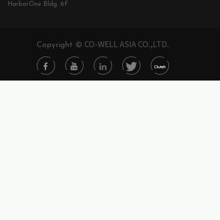
HarborOne Bldg. 6F
CO-WELL ASIA CO.,LTD.
Copyright ©