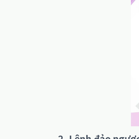
2. Lệnh
đ
ảo ngược