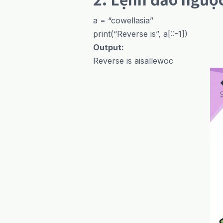
a = “cowellasia”
print(“Reverse is”, a[::-1])
Output:
Reverse is aisallewoc