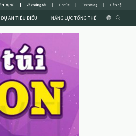
ỂN DỤNG
Về chúng tôi
Tin tức
TechBlog
Liên hệ
DỰ ÁN TIÊU BIỂU
NĂNG LỰC TỔNG THỂ