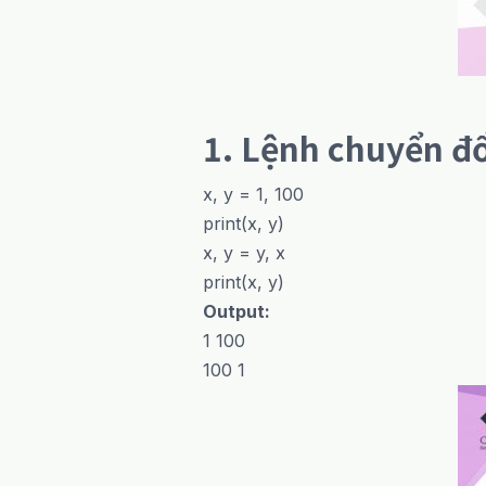
1. Lệnh chuyển đổ
x, y = 1, 100
print(x, y)
x, y = y, x
print(x, y)
Output:
1 100
100 1