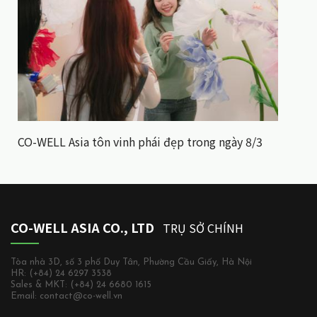
CO-WELL Asia tôn vinh phái đẹp trong ngày 8/3
CO-WELL ASIA CO., LTD
TRỤ SỞ CHÍNH
Tòa nhà 3D, số 3 phố Duy Tân, Phường Cầu Giấy, Hà Nội
HR: (+84) 24 6297 3538
Sales & MKT: (+84) 24 6680 1615
Email: contact@co-well.vn