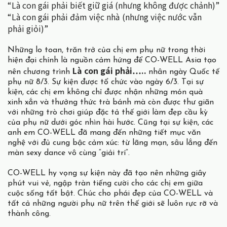
“Là con gái phải biết giữ giá (nhưng không được chảnh)”
“Là con gái phải đảm việc nhà
(nhưng việc nước vẫn
phải giỏi)”
Những lo toan, trăn trở của chị em phụ nữ trong thời
hiện đại chính là nguồn cảm hứng để CO-WELL Asia tạo
Là con gái phải…..
nên chương trình
nhân ngày Quốc tế
phụ nữ 8/3. Sự kiện được tổ chức vào ngày 6/3. Tại sự
kiện, các chị em không chỉ được nhận những món quà
xinh xắn và thưởng thức trà bánh mà còn được thư giãn
với những trò chơi giúp đặc tả thế giới làm đẹp cầu kỳ
của phụ nữ dưới góc nhìn hài hước. Cũng tại sự kiện, các
anh em CO-WELL đã mang đến những tiết mục văn
nghệ với đủ cung bậc cảm xúc: từ lãng mạn, sâu lắng đến
màn sexy dance vô cùng “giải trí”.
CO-WELL hy vọng sự kiện này đã tạo nên những giây
phút vui vẻ, ngập tràn tiếng cười cho các chị em giữa
cuộc sống tất bật. Chúc cho phái đẹp của CO-WELL và
tất cả những người phụ nữ trên thế giới sẽ luôn rực rỡ và
thành công.