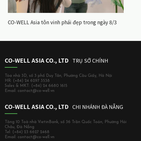
CO-WELL Asia tôn vinh phái đẹp trong ngày 8/3
CO-WELL ASIA CO., LTD
TRỤ SỞ CHÍNH
Tòa nhà 3D, số 3 phố Duy Tân, Phường Cầu Giấy, Hà Nội
HR: (+84) 24 6297 3538
Sales & MKT: (+84) 24 6680 1615
Email: contact@co-well.vn
CO-WELL ASIA CO., LTD
CHI NHÁNH ĐÀ NẴNG
Tầng 10 Toà nhà VietinBank, số 36 Trần Quốc Toản, Phường Hải
Châu, Đà Nẵng
Tel: (+84) 23 6627 2468
Email: contact@co-well.vn