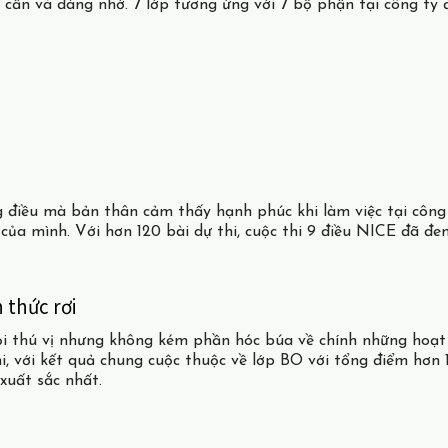
ấn và đáng nhớ. 7 lớp tương ứng với 7 bộ phận tại công ty đã 
g điều mà bản thân cảm thấy hạnh phúc khi làm việc tại công 
của mình. Với hơn 120 bài dự thi, cuộc thi 9 điều NICE đã đ
 thức rơi
ỏi thú vị nhưng không kém phần hóc búa về chính những hoạt
hi, với kết quả chung cuộc thuộc về lớp BO với tổng điểm hơn 
xuất sắc nhất.