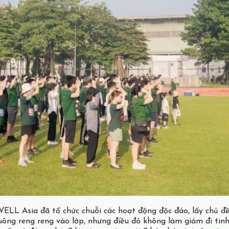
LL Asia đã tổ chức chuỗi các hoạt động độc đáo, lấy chủ đề
uông reng reng vào lớp, nhưng điều đó không làm giảm đi tin