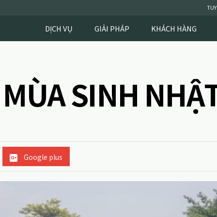
TUY
DỊCH VỤ
GIẢI PHÁP
KHÁCH HÀNG
T MÙA SINH NHẬ
Google plus