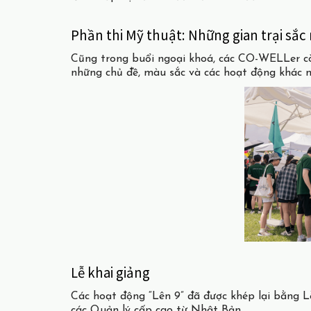
Phần thi Mỹ thuật: Những gian trại sắc
Cũng trong buổi ngoại khoá, các CO-WELLer còn 
những chủ đề, màu sắc và các hoạt động khác 
Lễ khai giảng
Các hoạt động “Lên 9” đã được khép lại bằng Lễ
các Quản lý cấp cao từ Nhật Bản.