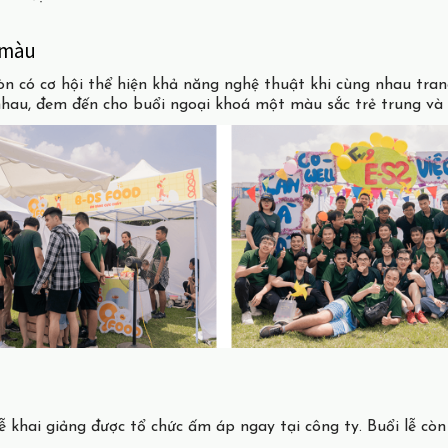
 màu
có cơ hội thể hiện khả năng nghệ thuật khi cùng nhau trang t
nhau, đem đến cho buổi ngoại khoá một màu sắc trẻ trung và
 khai giảng được tổ chức ấm áp ngay tại công ty. Buổi lễ cò