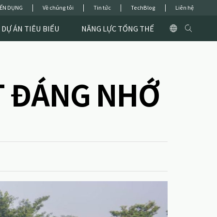
ỂN DỤNG
Về chúng tôi
Tin tức
TechBlog
Liên hệ
DỰ ÁN TIÊU BIỂU
NĂNG LỰC TỔNG THỂ
T ĐÁNG NHỚ