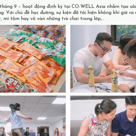
r tháng 9 – hoạt động định kỳ tại CO-WELL Asia nhằm tạo sâ
ng. Với chủ đề học đường, sự kiện đã tái hiện không khí giờ r
, mì tôm hay vô vàn những trò chơi trong lớp,…