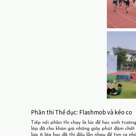
Phần thi Thể dục: Flashmob và kéo co
Tiếp nối phần thi chạy là lúc để học sinh trư
lớp đã cho khán giả những giây phút đậm chất
lửa. 6 lớp học đã thi đấu lẫn nhau để tìm ra nhà