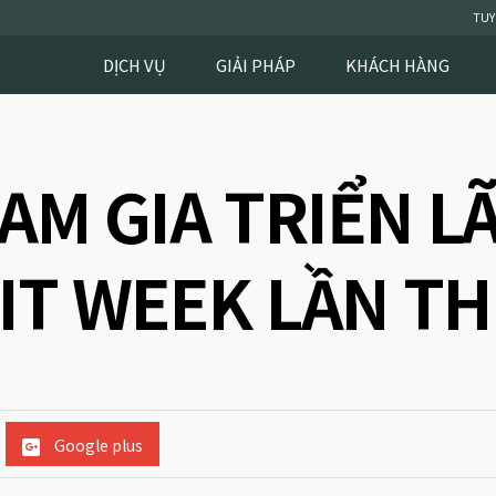
TUY
DỊCH VỤ
GIẢI PHÁP
KHÁCH HÀNG
AM GIA TRIỂN LÃ
IT WEEK LẦN TH
Google plus