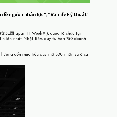
n đề nguồn nhân lực”, “Vấn đề kỹ thuật”
 (第32回Japan IT Week春), được tổ chức tại
 tin lớn nhất Nhật Bản, quy tụ hơn 750 doanh
 hướng đến mục tiêu quy mô 500 nhân sự ở cả