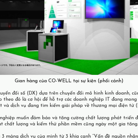
Gian hàng của CO-WELL tại sự kiện (phối cảnh)
uyển đối số (DX) dựa trên chuyển đổi mô hình kinh doanh, cũn
 theo đó là cơ hội để hỗ trợ các doanh nghiệp IT đang mong
ất và dịch vụ đang tìm kiếm giải pháp về thương mại điện tử
h nghiệp muốn đảm bảo và tăng cường chất lượng phát triển đã
át chất lượng và kiểm thử phần mềm cũng ngày một gia tăng
 3 mảng dịch vụ của mình từ 3 khía cạnh “Vấn đề nguồn nhân l