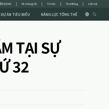
ỂN DỤNG
Về chúng tôi
Tin tức
TechBlog
Liên hệ
DỰ ÁN TIÊU BIỂU
NĂNG LỰC TỔNG THỂ
M TẠI SỰ
Ứ 32