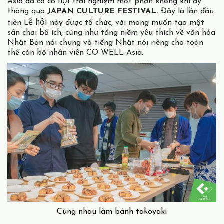
hội
Asia đã có cơ
trải nghiệm một phần không khí ấy
thông qua
JAPAN CULTURE FESTIVAL.
Đây là lần đầu
Lễ
hội
tiên
này được tổ chức, với mong muốn tạo một
sân chơi bổ ích, cũng như tăng niềm yêu thích về văn hóa
Nhật Bản nói chung và tiếng Nhật nói riêng cho toàn
thể cán bộ nhân viên CO-WELL Asia.
Cùng nhau làm bánh takoyaki