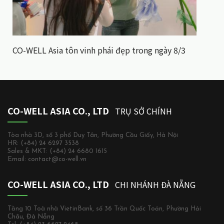
CO-WELL Asia tôn vinh phái đẹp trong ngày 8/3
CO-WELL ASIA CO., LTD
TRỤ SỞ CHÍNH
Tòa nhà 3D, số 3 phố Duy Tân, Phường Cầu Giấy, Hà Nội
HR: (+84) 24 6297 3538
Sales & MKT: (+84) 24 6680 1615
Email: contact@co-well.vn
CO-WELL ASIA CO., LTD
CHI NHÁNH ĐÀ NẴNG
Tầng 10 Toà nhà VietinBank, số 36 Trần Quốc Toản, Phường Hải
Châu, Đà Nẵng