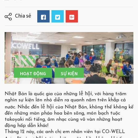
Chia sẻ
HOẠT ĐỘNG
SỰ KIỆN
lễ
hội
Nhật Bản là quốc gia của những
, với hàng trăm
nghìn sự kiện lớn nhỏ diễn ra quanh năm trên khắp cả
lễ
hội
nước. Nhắc đến
của Nhật Bản, không thể không kể
đến những màn pháo hoa bên sông, món bạch tuộc
takoyaki nổi tiếng, âm nhạc cùng vô vàn những hoạt
động hấp dẫn khác!
Tháng 12 này, các anh chị em nhân viên tại CO-WELL