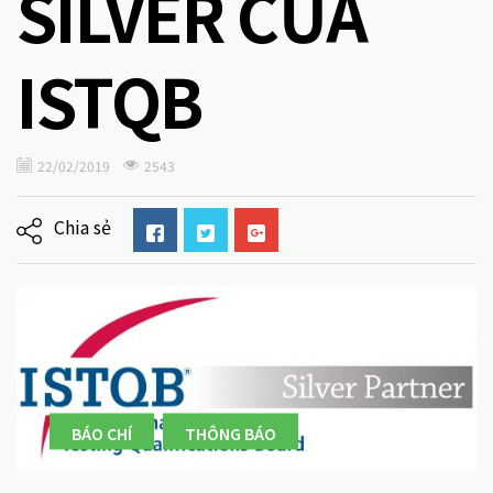
SILVER CỦA
ISTQB
22/02/2019
2543
Chia sẻ
BÁO CHÍ
THÔNG BÁO