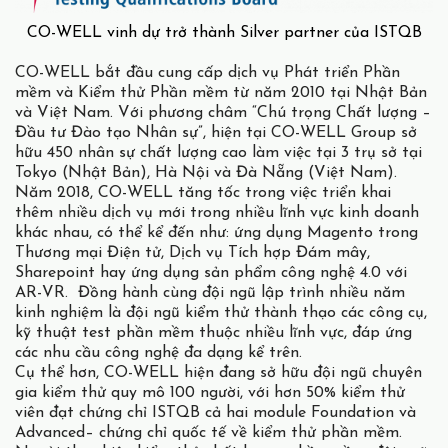
CO-WELL vinh dự trở thành Silver partner của ISTQB
CO-WELL bắt đầu cung cấp dịch vụ Phát triển Phần
mềm và Kiểm thử Phần mềm từ năm 2010 tại Nhật Bản
và Việt Nam. Với phương châm “Chú trọng Chất lượng –
Đầu tư Đào tạo Nhân sự”, hiện tại CO-WELL Group sở
hữu 450 nhân sự chất lượng cao làm việc tại 3 trụ sở tại
Tokyo (Nhật Bản), Hà Nội và Đà Nẵng (Việt Nam).
Năm 2018, CO-WELL tăng tốc trong việc triển khai
thêm nhiều dịch vụ mới trong nhiều lĩnh vực kinh doanh
khác nhau, có thể kể đến như: ứng dụng Magento trong
Thương mại Điện tử, Dịch vụ Tích hợp Đám mây,
Sharepoint hay ứng dụng sản phẩm công nghệ 4.0 với
AR-VR. Đồng hành cùng đội ngũ lập trình nhiều năm
kinh nghiệm là đội ngũ kiểm thử thành thạo các công cụ,
kỹ thuật test phần mềm thuộc nhiều lĩnh vực, đáp ứng
các nhu cầu công nghệ đa dạng kể trên.
Cụ thể hơn, CO-WELL hiện đang sở hữu đội ngũ chuyên
gia kiểm thử quy mô 100 người, với hơn 50% kiểm thử
viên đạt chứng chỉ ISTQB cả hai module Foundation và
Advanced– chứng chỉ quốc tế về kiểm thử phần mềm.