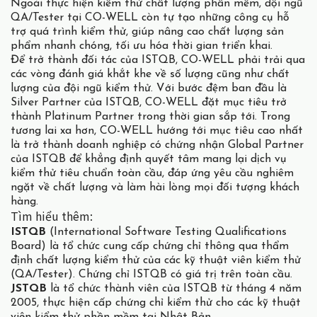
Ngoài thực hiện kiểm thử chất lượng phần mềm, đội ngũ
QA/Tester tại CO-WELL còn tự tạo những công cụ hỗ
trợ quá trình kiểm thử, giúp nâng cao chất lượng sản
phẩm nhanh chóng, tối ưu hóa thời gian triển khai.
Để trở thành đối tác của ISTQB, CO-WELL phải trải qua
các vòng đánh giá khắt khe về số lượng cũng như chất
lượng của đội ngũ kiểm thử. Với bước đệm ban đầu là
Silver Partner của ISTQB, CO-WELL đặt mục tiêu trở
thành Platinum Partner trong thời gian sắp tới. Trong
tương lai xa hơn, CO-WELL hướng tới mục tiêu cao nhất
là trở thành doanh nghiệp có chứng nhận Global Partner
của ISTQB để khẳng định quyết tâm mang lại dịch vụ
kiểm thử tiêu chuẩn toàn cầu, đáp ứng yêu cầu nghiêm
ngặt về chất lượng và làm hài lòng mọi đối tượng khách
hàng.
Tìm hiểu thêm:
ISTQB
(International Software Testing Qualifications
Board) là tổ chức cung cấp chứng chỉ thông qua thẩm
định chất lượng kiểm thử của các kỹ thuật viên kiểm thử
(QA/Tester). Chứng chỉ ISTQB có giá trị trên toàn cầu.
JSTQB
là tổ chức thành viên của ISTQB từ tháng 4 năm
2005, thực hiện cấp chứng chỉ kiểm thử cho các kỹ thuật
viên kiểm thử phần mềm tại Nhật Bản.