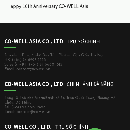
Happy 10th Anniversary CO-WELL Asia
CO-WELL ASIA CO., LTD
TRỤ SỞ CHÍNH
Tòa nhà 3D, số 3 phố Duy Tân, Phường Cầu Giấy, Hà Nội
HR: (+84) 24 6297 3538
Sales & MKT: (+84) 24 6680 1615
Email: contact@co-well.vn
CO-WELL ASIA CO., LTD
CHI NHÁNH ĐÀ NẴNG
Tầng 10 Toà nhà VietinBank, số 36 Trần Quốc Toản, Phường Hải
Châu, Đà Nẵng
Tel: (+84) 23 6627 2468
Email: contact@co-well.vn
CO-WELL CO., LTD.
TRỤ SỞ CHÍNH