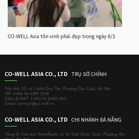
CO-WELL Asia tôn vinh phái đẹp trong ngày 8/3
CO-WELL ASIA CO., LTD
TRỤ SỞ CHÍNH
Tòa nhà 3D, số 3 phố Duy Tân, Phường Cầu Giấy, Hà Nội
HR: (+84) 24 6297 3538
Sales & MKT: (+84) 24 6680 1615
Email: contact@co-well.vn
CO-WELL ASIA CO., LTD
CHI NHÁNH ĐÀ NẴNG
Tầng 10 Toà nhà VietinBank, số 36 Trần Quốc Toản, Phường Hải