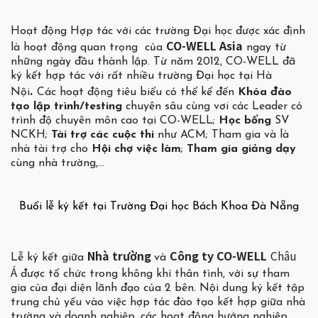
Hoạt động Hợp tác với các trường Đại học
được xác định
CO-WELL Asia
là hoạt động quan trọng của
ngay từ
những ngày đầu thành lập. Từ năm 2012, CO-WELL đã
ký kết hợp tác với rất nhiều trường Đại học tại Hà
.
Nội
Các hoạt động tiêu biểu có thể kể đến
Khóa đào
tạo lập trình/testing
chuyên sâu cùng vơi các Leader có
trình độ chuyên môn cao tại CO-WELL;
Học bổng
SV
NCKH;
Tài trợ các cuộc thi
như ACM; Tham gia và là
nhà tài trợ cho
Hội chợ việc làm
;
Tham gia giảng dạy
cùng nhà trường,…
Buổi lễ ký kết tại Trường Đại học Bách Khoa Đà Nẵng
Nhà trường
Công ty CO-WELL
Châu
Lễ ký kết giữa
và
Á
được tổ chức trong không khí thân tình, với sự tham
gia của đại diện lãnh đạo của 2 bên. Nội dung ký kết tập
trung chủ yếu vào việc hợp tác đào tạo kết hợp giữa nhà
trường và doanh nghiệp, các hoạt động hướng nghiệp