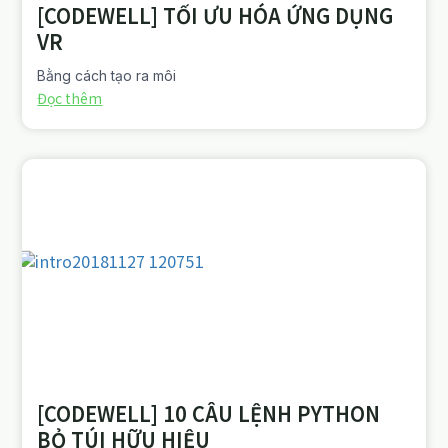
[CODEWELL] TỐI ƯU HÓA ỨNG DỤNG
VR
Bằng cách tạo ra môi
Đọc thêm
[CODEWELL] 10 CÂU LỆNH PYTHON
BỎ TÚI HỮU HIỆU