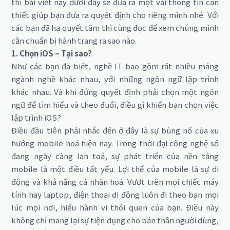
thì bài viết này dưới đây sẽ đưa ra một vài thông tin cần
thiết giúp bạn đưa ra quyết định cho riêng mình nhé. Với
các bạn đã hạ quyết tâm thì cùng đọc để xem chúng mình
cần chuẩn bị hành trang ra sao nào.
1. Chọn iOS – Tại sao?
Như các bạn đã biết, nghề IT bao gồm rất nhiều mảng
ngành nghề khác nhau, với những ngôn ngữ lập trình
khác nhau. Và khi đứng quyết định phải chọn một ngôn
ngữ để tìm hiểu và theo đuổi, điều gì khiến bạn chọn việc
lập trình iOS?
Điều đầu tiên phải nhắc đến ở đây là sự bùng nổ của xu
hướng mobile hoá hiện nay. Trong thời đại công nghệ số
đang ngày càng lan toả, sự phát triển của nền tảng
mobile là một điều tất yếu. Lợi thế của mobile là sự di
động và khả năng cá nhân hoá. Vượt trên mọi chiếc máy
tính hay laptop, điện thoại di động luôn đi theo bạn mọi
lúc mọi nơi, hiểu hành vi thói quen của bạn. Điều này
không chỉ mang lại sự tiện dụng cho bản thân người dùng,