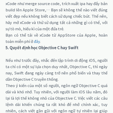
xCode như merge source code, trích xuất ipa hay đẩy bản
build lên Apple Store,… Bạn sẽ không thể nào viết đúng
viết đẹp nếu không biết cách sử dụng chiếc bút. Thế nên,
hãy mở xCode và thử sử dụng tất cả những gì có thể, với
sự tò mò, hiếu kì của một đứa trẻ.
Bạn có thể tải về xCode từ AppStore của Apple, hoàn
toàn miễn phí ở
đây
.
5. Quyết định học Objective C hay Swift
Nếu như trước đây, nhắc đến lập trình di động iOS, người
ta chỉ có một sự lựa chọn duy nhất, Objective C, thì ngày
nay, Swift đang ngày càng trở nên phổ biến và thay thế
dần Objective C truyền thống.
Theo ý kiến của một số người, ngôn ngữ Objective C quá
dài và khó nhớ. Tuy nhiên, với người làm iOS lâu năm, đó
lại là lợi thế không nhỏ của Objective C. Việc viết các câu
lệnh dài khiến chúng ta rất khó để nhớ chính xác, tuy
nhiên, cách viết gần gũi với ngôn ngữ tự nhiên lại giúp