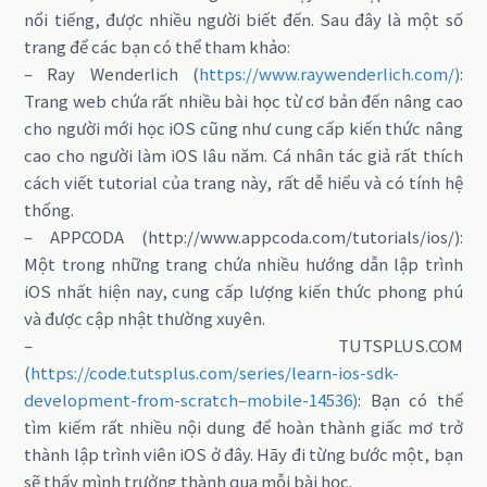
nổi tiếng, được nhiều người biết đến. Sau đây là một số
trang để các bạn có thể tham khảo:
– Ray Wenderlich (
https://www.raywenderlich.com/)
:
Trang web chứa rất nhiều bài học từ cơ bản đến nâng cao
cho người mới học iOS cũng như cung cấp kiến thức nâng
cao cho người làm iOS lâu năm. Cá nhân tác giả rất thích
cách viết tutorial của trang này, rất dễ hiểu và có tính hệ
thống.
– APPCODA (http://www.appcoda.com/tutorials/ios/):
Một trong những trang chứa nhiều hướng dẫn lập trình
iOS nhất hiện nay, cung cấp lượng kiến thức phong phú
và được cập nhật thường xuyên.
– TUTSPLUS.COM
(
https://code.tutsplus.com/series/learn-ios-sdk-
development-from-scratch–mobile-14536)
: Bạn có thể
tìm kiếm rất nhiều nội dung để hoàn thành giấc mơ trở
thành lập trình viên iOS ở đây. Hãy đi từng bước một, bạn
sẽ thấy mình trưởng thành qua mỗi bài học.