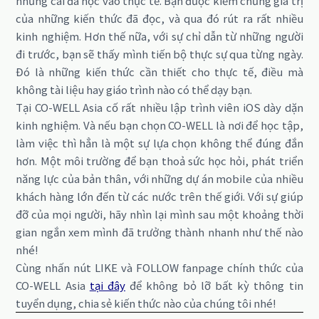
những cái đã học vào thực tế. Bạn được kiểm chứng giá trị
của những kiến thức đã đọc, và qua đó rút ra rất nhiều
kinh nghiệm. Hơn thế nữa, với sự chỉ dẫn từ những người
đi trước, bạn sẽ thấy mình tiến bộ thực sự qua từng ngày.
Đó là những kiến thức cần thiết cho thực tế, điều mà
không tài liệu hay giáo trình nào có thể dạy bạn.
Tại CO-WELL Asia cố rất nhiều lập trình viên iOS dày dặn
kinh nghiệm. Và nếu bạn chọn CO-WELL là nơi để học tập,
làm việc thì hẳn là một sự lựa chọn không thể đúng đắn
hơn. Một môi trường để bạn thoả sức học hỏi, phát triển
năng lực của bản thân, với những dự án mobile của nhiều
khách hàng lớn đến từ các nước trên thế giới. Với sự giúp
đỡ của mọi người, hãy nhìn lại mình sau một khoảng thời
gian ngắn xem mình đã trưởng thành nhanh như thế nào
nhé!
Cùng nhấn nút LIKE và FOLLOW fanpage chính thức của
CO-WELL Asia
tại đây
để không bỏ lỡ bất kỳ thông tin
tuyển dụng, chia sẻ kiến thức nào của chúng tôi nhé!