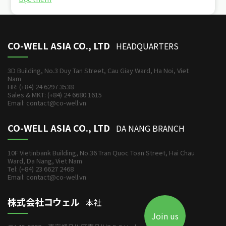
CO-WELL ASIA CO., LTD
HEADQUARTERS
3D Building, No.3 Duy Tan Street, Cau Giay Ward, Ha Noi, Viet
Nam
HR: (+84) 24 6297 3538
Sales & MKT: (+84) 24 6680 1615
Email: contact@co-well.vn
CO-WELL ASIA CO., LTD
DA NANG BRANCH
10F Vietinbank Building, No.36 Tran Quoc Toan Street, Hai Chau
Ward, Da Nang, Viet Nam
Tel: (+84) 23 6627 2468
Email: contact@co-well.vn
株式会社コウェル
本社
Join us