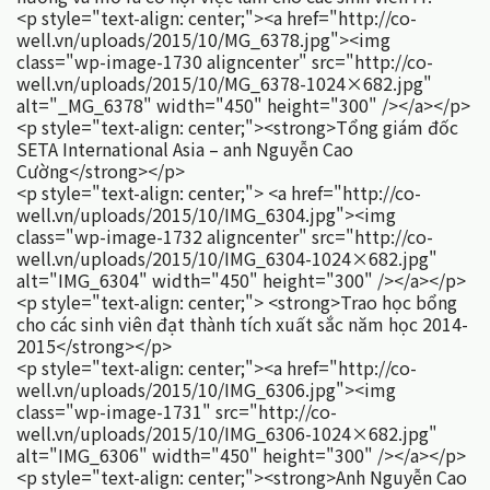
<p style="text-align: center;"><a href="http://co-
well.vn/uploads/2015/10/MG_6378.jpg"><img
class="wp-image-1730 aligncenter" src="http://co-
well.vn/uploads/2015/10/MG_6378-1024×682.jpg"
alt="_MG_6378" width="450" height="300" /></a></p>
<p style="text-align: center;"><strong>Tổng giám đốc
SETA International Asia – anh Nguyễn Cao
Cường</strong></p>
<p style="text-align: center;"> <a href="http://co-
well.vn/uploads/2015/10/IMG_6304.jpg"><img
class="wp-image-1732 aligncenter" src="http://co-
well.vn/uploads/2015/10/IMG_6304-1024×682.jpg"
alt="IMG_6304" width="450" height="300" /></a></p>
<p style="text-align: center;"> <strong>Trao học bổng
cho các sinh viên đạt thành tích xuất sắc năm học 2014-
2015</strong></p>
<p style="text-align: center;"><a href="http://co-
well.vn/uploads/2015/10/IMG_6306.jpg"><img
class="wp-image-1731" src="http://co-
well.vn/uploads/2015/10/IMG_6306-1024×682.jpg"
alt="IMG_6306" width="450" height="300" /></a></p>
<p style="text-align: center;"><strong>Anh Nguyễn Cao