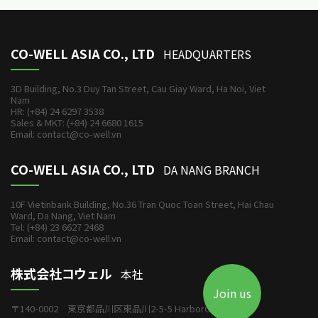
CO-WELL ASIA CO., LTD
HEADQUARTERS
3D Building, No.3 Duy Tan Street, Cau Giay Ward, Ha Noi, Viet
Nam
HR: (+84) 24 6297 3538
Sales & MKT: (+84) 24 6680 1615
Email: contact@co-well.vn
CO-WELL ASIA CO., LTD
DA NANG BRANCH
10F Vietinbank Building, No.36 Tran Quoc Toan Street, Hai Chau
Ward, Da Nang, Viet Nam
Tel: (+84) 23 6627 2468
Email: contact@co-well.vn
株式会社コウェル
本社
Join us
〒140-0002 東京都品川区東品川2-5-5 HarborOneビル6F