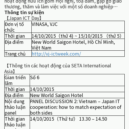
hoạt động hữu ích gồm Hội nghị, toạ đàm, gặp gỡ giao
thương, thăm và làm việc với một số doanh nghiệp…
Thông tin sự kiện
【Japan ICT Day】
Đơn vị tổ
VINASA, VJC
chức
Thời gian
14/10/2015（thứ 4) ~ 15/10/2015 （thứ 5）
Địa điểm
New World Saigon Hotel, Hồ Chí Minh,
Việt Nam
Trang chủ
http://vj-ictweek.com/
【Thông tin các hoạt động của SETA International
Asia】
Gian triển
Số 6
lãm
Thời gian
14/10/2015
Địa điểm
New World Saigon Hotel
Nội dung
PANEL DISCUSSION 2: Vietnam – Japan IT
thảo luận
cooperation: how to match expectation of
panel
both sides
Thời gian
14/10/2015（Thứ tư） 13.30 – 14.50
thảo luận