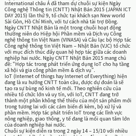
International châu Á đã tham dự chuỗi sự kiện Ngày
Công nghệ Thông tin (CNTT) Nhật Bản 2015 (JAPAN ICT
DAY 2015) lần thứ 9, tổ chức tại khách sạn New world
Sài Gòn, Hồ Chí Minh, với tư cách nhà tài trợ Đồng.
Ngày CNTT Nhật Bản là một trong chuỗi hoạt động
thường niên do Hiệp hội Phần mềm và Dịch vụ Công
nghệ thông tin Việt Nam (VINASA) và Câu lạc bộ Hợp tác
Công nghệ thông tin Việt Nam – Nhật Bản (VJC) tổ chức
với mục đích thúc đẩy quan hệ hợp tác giữa các doanh
nghiệp hai nước. Ngày CNTT Nhật Bản 2015 mang chủ
đề: “Hợp tác trong phát triển ứng dụng IoT cho hạ tầng
xã hội và gia công phần mềm & dịch vụ”.
IoT (Internet of things hay Internet of Everything) hiện
đang là xu hướng CNTT toàn cầu, được dự đoán là sẽ
tạo ra sự bùng nổ kinh tế mới. Theo nghiên cứu của
nhiều tổ chức lớn và uy tín, với IoT, CNTT đang trở
thành một phần không thể thiếu của một sản phẩm mới
trong tương lai với các cảm biến đi kèm, bộ xử lý và
phần mềm. Hợp tác phát triển IoT trong các lĩnh vực
nông nghiệp, giao thông, y tế đang là mối quan tâm lớn
của doanh nghiệp hai nước.
Chuỗi sự kiện diễn ra trong 2 ngày 14 – 15/10 với nhiều