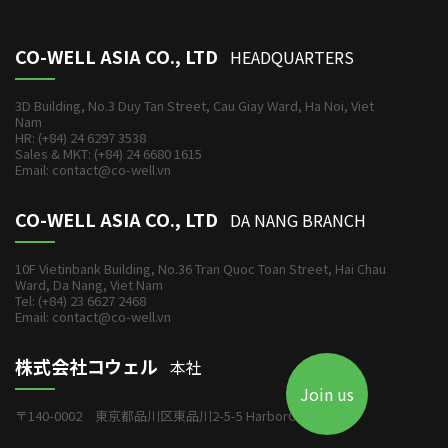
CO-WELL ASIA CO., LTD
HEADQUARTERS
3D Building, No.3 Duy Tan Street, Cau Giay Ward, Ha Noi, Viet
Nam
HR: (+84) 24 6297 3538
Sales & MKT: (+84) 24 6680 1615
Email: contact@co-well.vn
CO-WELL ASIA CO., LTD
DA NANG BRANCH
10F Vietinbank Building, No.36 Tran Quoc Toan Street, Hai Chau
Ward, Da Nang, Viet Nam
Tel: (+84) 23 6627 2468
Email: contact@co-well.vn
株式会社コウェル
本社
Join us
〒140-0002 東京都品川区東品川2-5-5 HarborOneビル6F