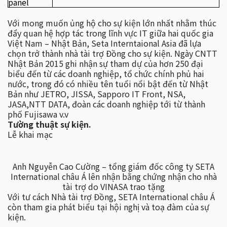
panel
Với mong muốn ủng hộ cho sự kiện lớn nhất nhằm thúc
đẩy quan hệ hợp tác trong lĩnh vực IT giữa hai quốc gia
Việt Nam – Nhật Bản, Seta Interntaional Asia đã lựa
chọn trở thành nhà tài trợ Đồng cho sự kiện. Ngày CNTT
Nhật Bản 2015 ghi nhận sự tham dự của hơn 250 đại
biểu đến từ các doanh nghiệp, tổ chức chính phủ hai
nước, trong đó có nhiều tên tuổi nổi bật đến từ Nhật
Bản như JETRO, JISSA, Sapporo IT Front, NSA,
JASA,NTT DATA, đoàn các doanh nghiệp tới từ thành
phố Fujisawa v.v
Tường thuật sự kiện.
Lễ khai mạc
Anh Nguyễn Cao Cường – tổng giám đốc công ty SETA
International châu Á lên nhận bằng chứng nhận cho nhà
tài trợ do VINASA trao tặng
Với tư cách Nhà tài trợ Đồng, SETA International châu Á
còn tham gia phát biểu tại hội nghị và toạ đàm của sự
kiện.